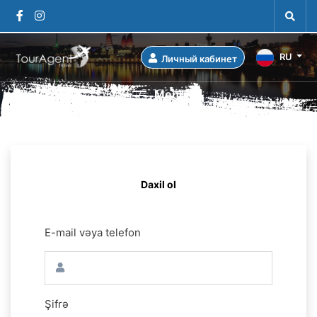
RU
Личный кабинет
Menu
Daxil ol
E-mail vəya telefon
Şifrə