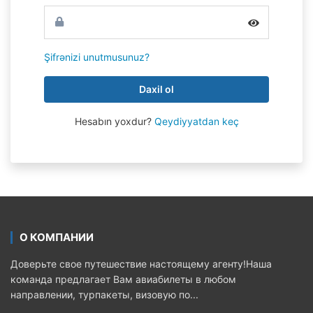
Şifrənizi unutmusunuz?
Daxil ol
Hesabın yoxdur?
Qeydiyyatdan keç
О КОМПАНИИ
Доверьте свое путешествие настоящему агенту!Наша
команда предлагает Вам авиабилеты в любом
направлении, турпакеты, визовую по...