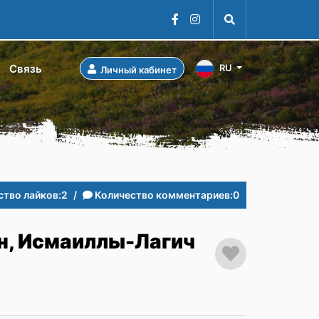
Cвязь
RU
Личный кабинет
ство лайков:
2
Количество комментариев:
0
, Исмаиллы-Лагич