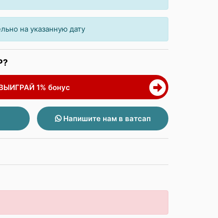
льно на указанную дату
Р?
 ВЫИГРАЙ 1% бонус
Напишите нам в ватсап