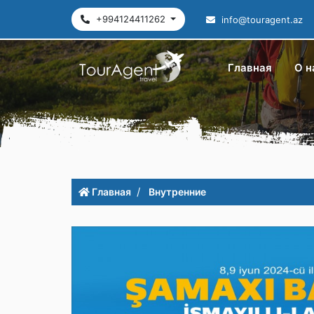
+994124411262
info@touragent.az
Главная
О н
Главная
Внутренние