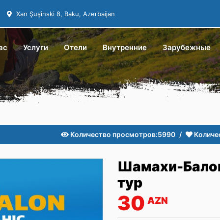
Xan Şuşinski 8, Baku, Azerbaijan
ас
Услуги
Отели
Внутренние
Зарубежные
Количество просмотров:
5990
Количе
Шамахи-Балон
тур
30
AZN