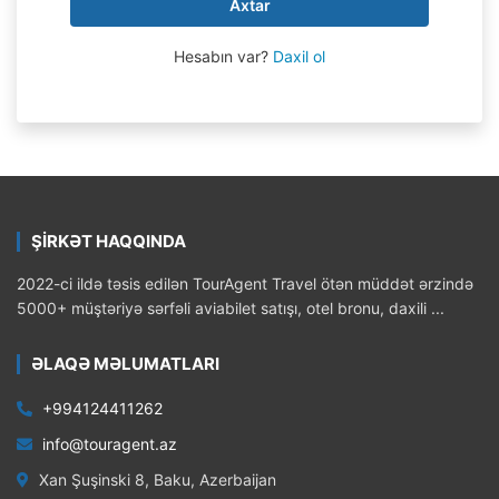
Axtar
Hesabın var?
Daxil ol
ŞİRKƏT HAQQINDA
2022-ci ildə təsis edilən TourAgent Travel ötən müddət ərzində
5000+ müştəriyə sərfəli aviabilet satışı, otel bronu, daxili ...
ƏLAQƏ MƏLUMATLARI
+994124411262
info@touragent.az
Xan Şuşinski 8, Baku, Azerbaijan