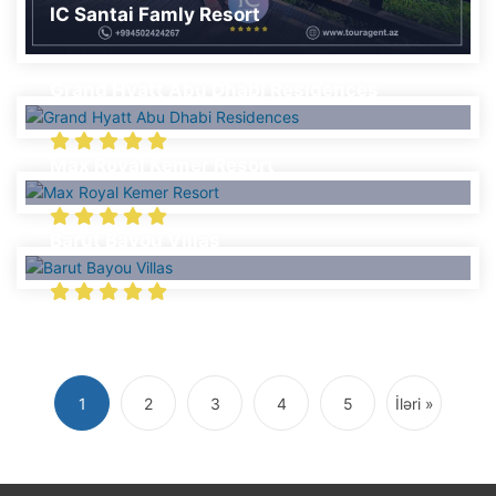
IC Santai Famly Resort
Grand Hyatt Abu Dhabi Residences
Max Royal Kemer Resort
Barut Bayou Villas
1
2
3
4
5
İləri »