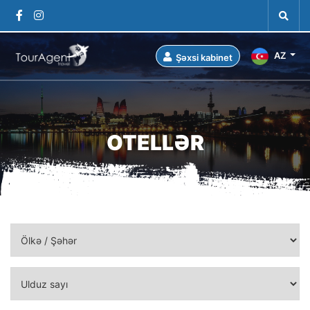
AZ
Şəxsi kabinet
OTELLƏR