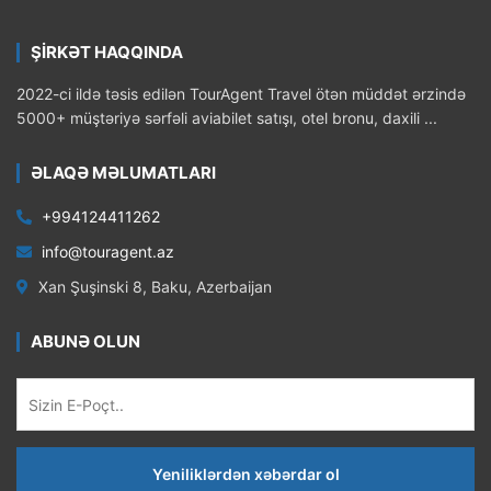
ŞİRKƏT HAQQINDA
2022-ci ildə təsis edilən TourAgent Travel ötən müddət ərzində
5000+ müştəriyə sərfəli aviabilet satışı, otel bronu, daxili ...
ƏLAQƏ MƏLUMATLARI
+994124411262
info@touragent.az
Xan Şuşinski 8, Baku, Azerbaijan
ABUNƏ OLUN