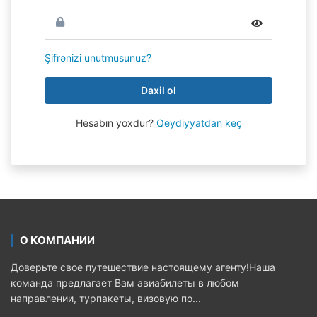
Şifrənizi unutmusunuz?
Daxil ol
Hesabın yoxdur?
Qeydiyyatdan keç
О КОМПАНИИ
Доверьте свое путешествие настоящему агенту!Наша
команда предлагает Вам авиабилеты в любом
направлении, турпакеты, визовую по...