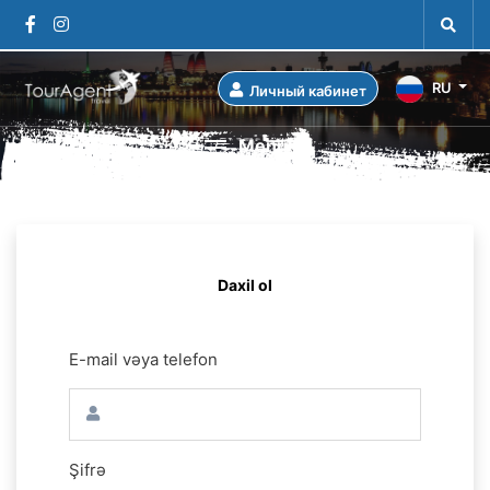
RU
Личный кабинет
Menu
Daxil ol
E-mail vəya telefon
Şifrə