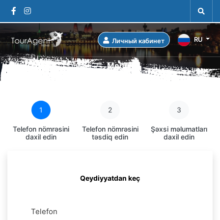
RU
Личный кабинет
Menu
1
2
3
Telefon nömrəsini
Telefon nömrəsini
Şəxsi məlumatları
daxil edin
təsdiq edin
daxil edin
Qeydiyyatdan keç
Telefon