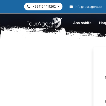
+994124411262
info@touragent.az
Ana səhifə
Haq