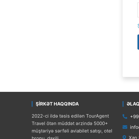
ŞİRKƏT HAQQINDA
ƏLAQ
2022-ci ildə təsis edilən TourAgent
+99
Travel ötən müddət ərzində 5000+
info
müştəriyə sərfəli aviabilet satışı, otel
Xan Ş
bronu, daxili ...