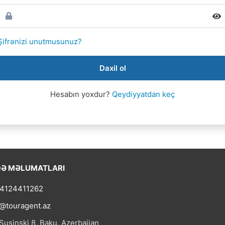
Şifrənizi unutmusunuz?
Daxil ol
Hesabın yoxdur?
Qeydiyyatdan keç
Ə MƏLUMATLARI
4124411262
@touragent.az
uşinski 8, Baku, Azerbaijan