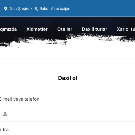
Xan Şuşinski 8, Baku, Azerbaijan
qımızda
Xidmətlər
Otellər
Daxili turlar
Xarici tu
Daxil ol
E-mail vəya telefon
Şifrə