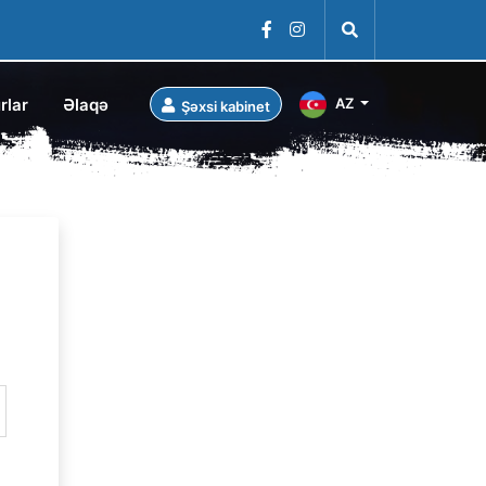
rlar
Əlaqə
AZ
Şəxsi kabinet